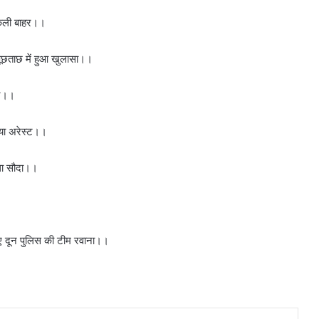
निकली बाहर।।
 पूछताछ में हुआ खुलासा।।
स्ट।।
िया अरेस्ट।।
था सौदा।।
लिए दून पुलिस की टीम रवाना।।