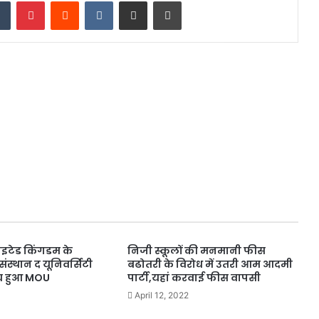
dIn
Tumblr
Pinterest
Reddit
VKontakte
Share via Email
Print
इटेड किंगडम के
निजी स्कूलों की मनमानी फीस
 संस्थान द यूनिवर्सिटी
बढोतरी के विरोध में उतरी आम आदमी
च हुआ MOU
पार्टी,यहां करवाई फीस वापसी
April 12, 2022