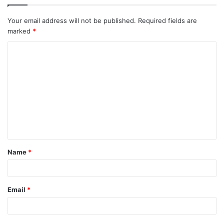
Your email address will not be published.
Required fields are
marked
*
C
o
m
m
e
n
t
Name
*
*
Email
*