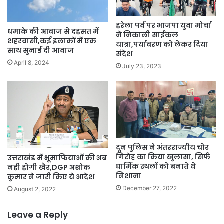
हरेला पर्व पर भाजपा युवा मोर्चा
धमाके की आवाज से दहसत में
ने निकाली साईकल
शहरवासी,कई इलाकों में एक
यात्रा,पर्यावरण को लेकर दिया
साथ सुनाई दी आवाज
संदेश
April 8, 2024
July 23, 2023
दून पुलिस ने अंतरराज्यीय चोर
गिरोह का किया खुलासा, सिर्फ
उत्तराखंड में भूमाफियाओं की अब
धार्मिक स्थलों को बनाते थे
नही होगी खैर,DGP अशोक
निशाना
कुमार ने जारी किए ये आदेश
December 27, 2022
August 2, 2022
Leave a Reply