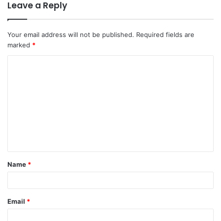
Leave a Reply
Your email address will not be published.
Required fields are
marked
*
C
o
m
m
e
n
t
Name
*
*
Email
*