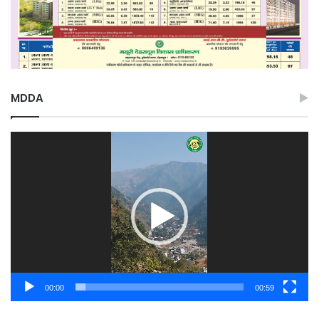
MDDA
Video
Player
00:00
00:59