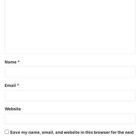
o
m
m
e
n
t
Name
*
*
Email
*
Website
Save my name, email, and website in this browser for the next