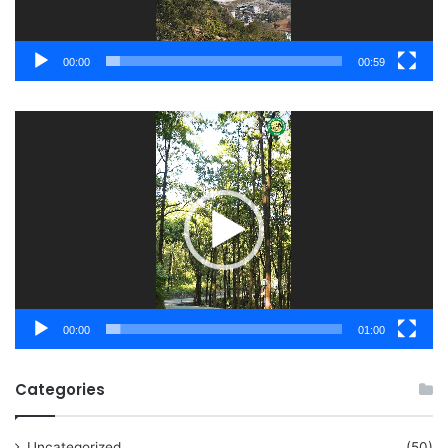
00:00
00:59
Video
Player
00:00
01:00
Categories
Uncategorized
(50)