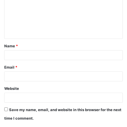
m
m
e
n
t
Name
*
*
Email
*
Website
Save my name, email, and website in this browser for the next
time I comment.