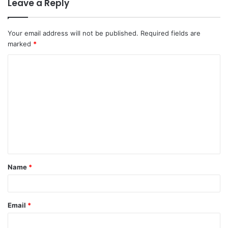
Leave a Reply
Your email address will not be published.
Required fields are
marked
*
C
o
m
m
e
n
t
Name
*
*
Email
*