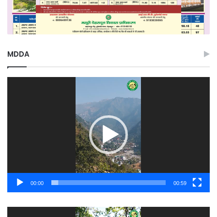
MDDA
Video
Player
00:00
00:59
Video