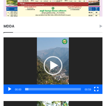
MDDA
Video
Player
00:00
00:59
Video