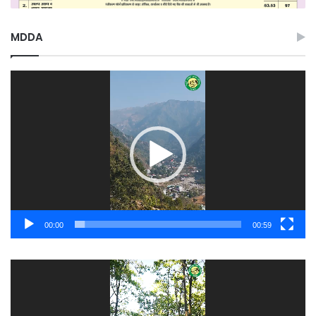
MDDA
Video
Player
00:00
00:59
Video
Player