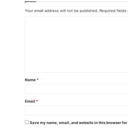
Your email address will not be published.
Required fields
C
o
m
m
e
n
t
Name
*
*
Email
*
Save my name, email, and website in this browser for