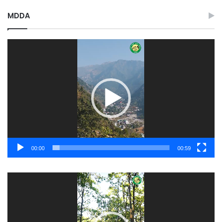
MDDA
Video
Player
00:00
00:59
Video
Player