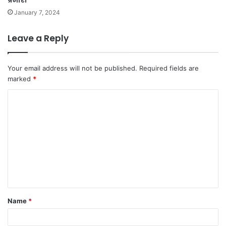
प्रभारी
January 7, 2024
Leave a Reply
Your email address will not be published.
Required fields are
marked
*
C
o
m
m
e
n
t
Name
*
*