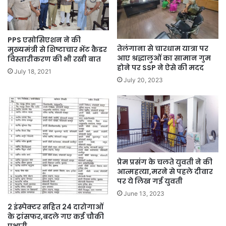
PPS एसोसिएशन ने की
तेलंगाना से चारधाम यात्रा पर
मुख्यमंत्री से शिष्टाचार भेंट कैडर
आए श्रद्धालुओं का सामान गुम
विस्तारीकरण की भी रखी बात
होने पर SSP ने ऐसे की मदद
July 18, 2021
July 20, 2023
प्रेम प्रसंग के चलते युवती ने की
आत्महत्या,मरने से पहले दीवार
पर ये लिख गई युवती
June 13, 2023
2 इंस्पेक्टर सहित 24 दारोगाओं
के ट्रांसफर,बदले गए कई चौकी