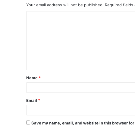
Your email address will not be published.
Required fields
C
o
m
m
e
n
t
Name
*
*
Email
*
Save my name, email, and website in this browser for