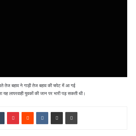
खते तेज बहाव ने गाड़ी तेज बहाव की चपेट में आ गई
ना यह लापरवाही युवकों की जान पर भारी पड़ सकती थी।
dIn
Tumblr
Pinterest
Reddit
VKontakte
Share via Email
Print