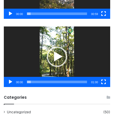
00:00
00:59
Video
Player
00:00
01:00
Categories
Uncategorized
(50)