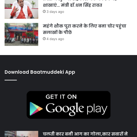
शाखाएं… मंत्री डाॅ.धन सिंह रावत
3 days ago
महंगे शौक पूरा करने के लिए बना चोर पहुंचा
सलाखों के पीछे
4 days ago
Download Baatmuddeki App
चलती कार बनी आग का गोला,कार सवारों ने