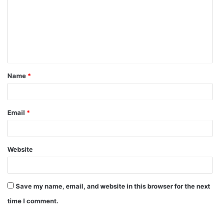
m
m
e
n
t
Name
*
*
Email
*
Website
Save my name, email, and website in this browser for the next
time I comment.