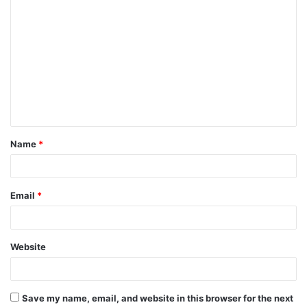
C
o
m
m
e
n
t
Name
*
*
Email
*
Website
Save my name, email, and website in this browser for the next