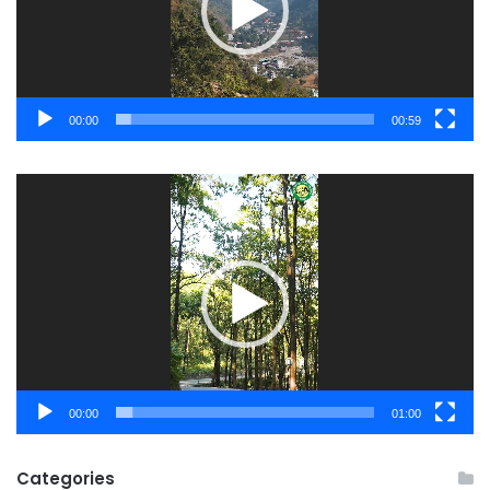
00:00
00:59
Video
Player
00:00
01:00
Categories