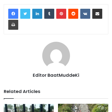
LinkedIn
Tumblr
Pinterest
Reddit
VKontakte
Share via Email
Print
Editor BaatMuddeKi
Related Articles