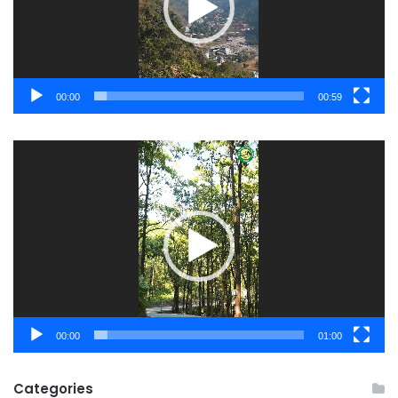
00:00
00:59
Video
Player
00:00
01:00
Categories