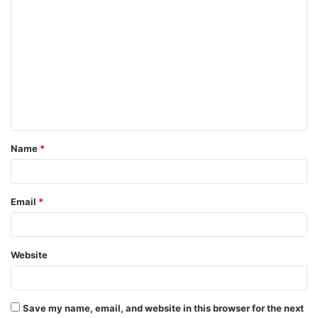
C
o
m
m
e
n
t
Name
*
*
Email
*
Website
Save my name, email, and website in this browser for the next