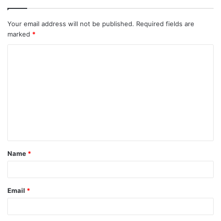
Your email address will not be published.
Required fields are
marked
*
C
o
m
m
e
n
t
Name
*
*
Email
*