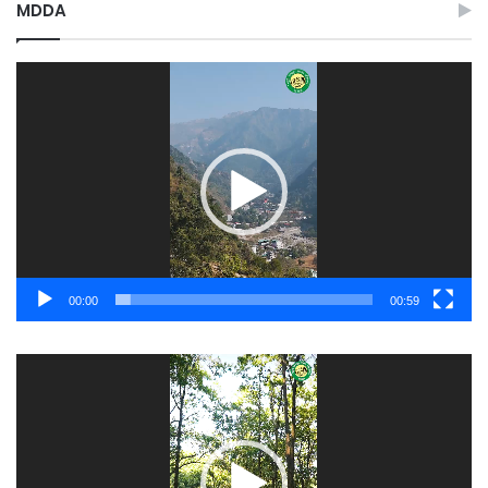
MDDA
Video
Player
00:00
00:59
Video
Player