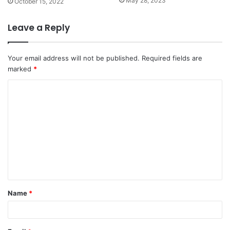
May 28, 2023
October 15, 2022
Leave a Reply
Your email address will not be published.
Required fields are
marked
*
C
o
m
m
e
n
t
Name
*
*