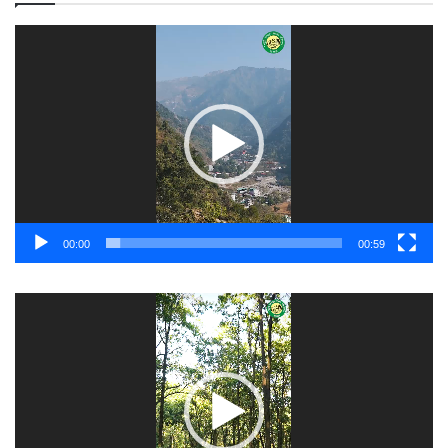
Video
Player
00:00
00:59
Video
Player