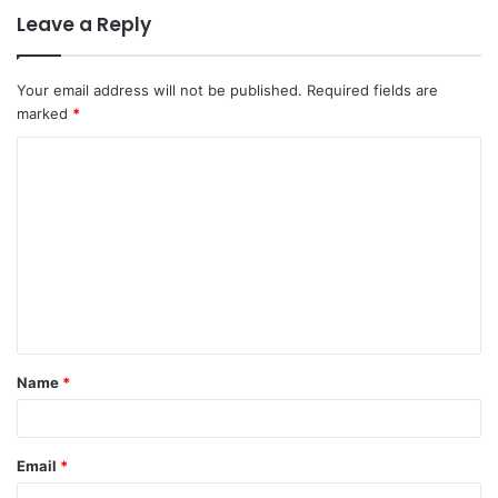
Leave a Reply
Your email address will not be published.
Required fields are
marked
*
C
o
m
m
e
n
t
Name
*
*
Email
*