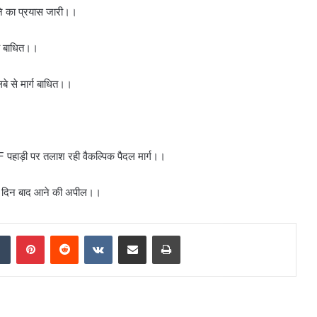
ोलने का प्रयास जारी।।
ुआ बाधित।।
े से मार्ग बाधित।।
F पहाड़ी पर तलाश रही वैकल्पिक पैदल मार्ग।।
-3 दिन बाद आने की अपील।।
dIn
Tumblr
Pinterest
Reddit
VKontakte
Share via Email
Print