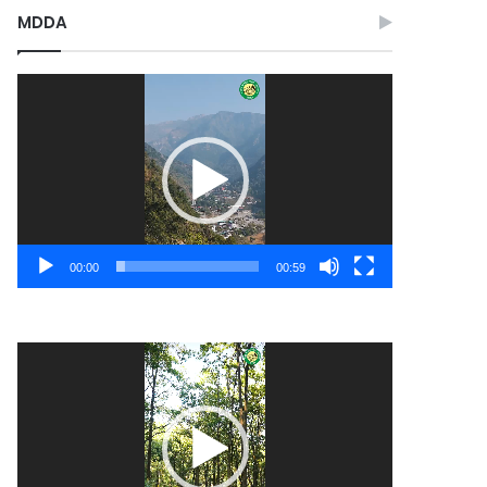
MDDA
Video
Player
00:00
00:59
Video
Player