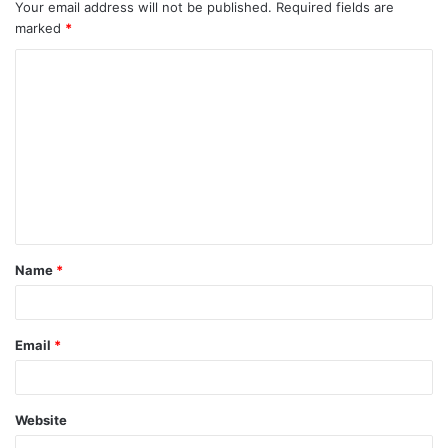
Your email address will not be published.
Required fields are
marked
*
C
o
m
m
e
n
t
Name
*
*
Email
*
Website