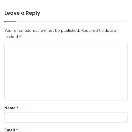
Leave a Reply
Your email address will not be published.
Required fields are
marked
*
C
o
m
m
e
n
t
Name
*
*
Email
*