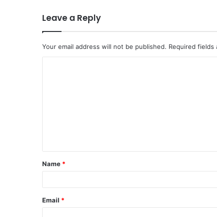
Leave a Reply
Your email address will not be published.
Required fields
C
o
m
m
e
n
t
Name
*
*
Email
*