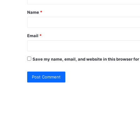
t
Name
*
*
Email
*
Save my name, email, and website in this browser for