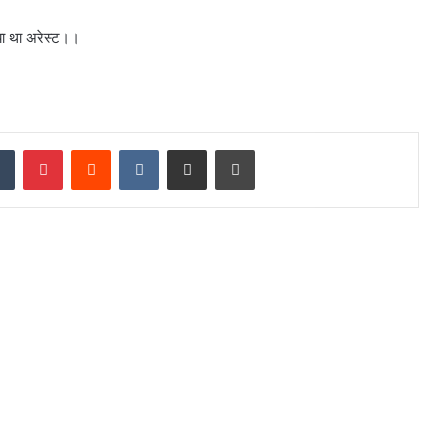
िया था अरेस्ट।।
dIn
Tumblr
Pinterest
Reddit
VKontakte
Share via Email
Print