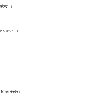
 अरेस्ट।।
माइंड अरेस्ट।।
नराशि का लेनदेन।।