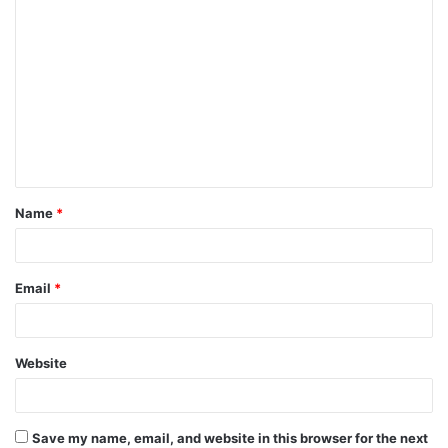
C
o
m
m
e
n
t
Name
*
*
Email
*
Website
Save my name, email, and website in this browser for the next