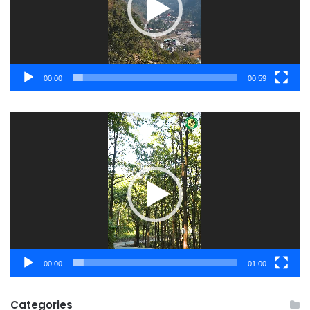
00:00
00:59
Video
Player
00:00
01:00
Categories