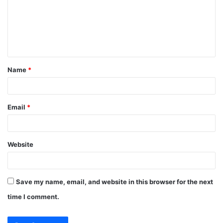
m
e
n
t
Name
*
*
Email
*
Website
Save my name, email, and website in this browser for the next
time I comment.