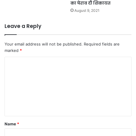
का घेराव दी शिकायत
August 9, 2021
Leave a Reply
Your email address will not be published.
Required fields are
marked
*
C
o
m
m
e
n
t
Name
*
*