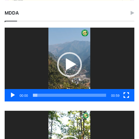
MDDA
Video
Player
00:00
00:59
Video
Player