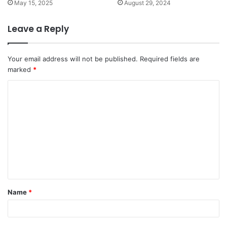
May 15, 2025
August 29, 2024
Leave a Reply
Your email address will not be published.
Required fields are
marked
*
C
o
m
m
e
n
t
Name
*
*