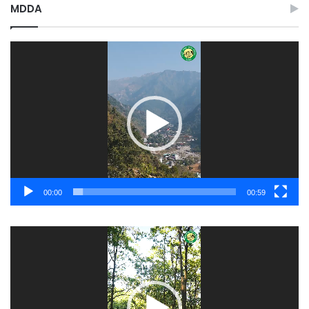
MDDA
Video
Player
00:00
00:59
Video
Player