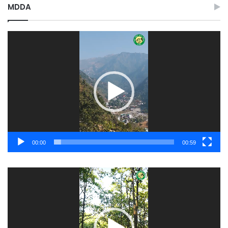
MDDA
Video
Player
00:00
00:59
Video
Player