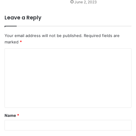
June 2, 2023
Leave a Reply
Your email address will not be published.
Required fields are
marked
*
C
o
m
m
e
n
t
Name
*
*