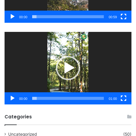
00:00
00:59
Video
Player
00:00
01:00
Categories
Uncategorized
(50)