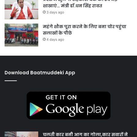
शाखाएं… मंत्री डाॅ.धन सिंह रावत
3 days ago
महंगे शौक पूरा करने के लिए बना चोर पहुंचा
सलाखों के पीछे
4 days ago
Download Baatmuddeki App
चलती कार बनी आग का गोला,कार सवारों ने