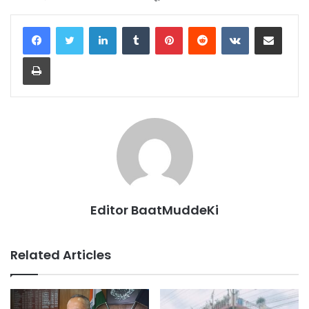
LinkedIn
Tumblr
Pinterest
Reddit
VKontakte
Share via Email
Print
Editor BaatMuddeKi
Related Articles