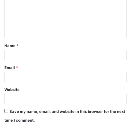
m
m
e
n
t
Name
*
*
Email
*
Website
Save my name, email, and website in this browser for the next
time I comment.