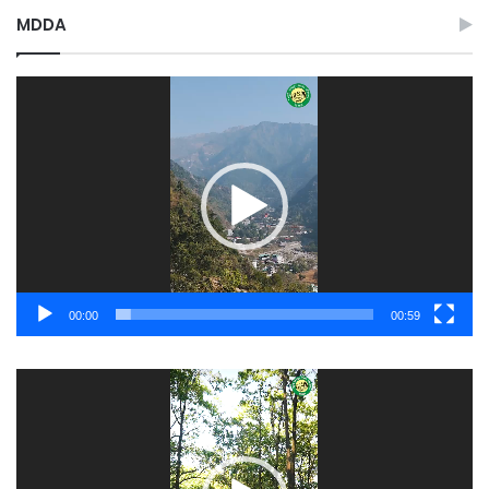
MDDA
Video
Player
00:00
00:59
Video
Player