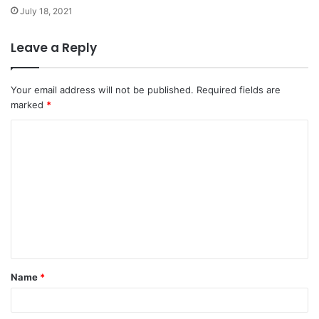
July 18, 2021
Leave a Reply
Your email address will not be published.
Required fields are
marked
*
C
o
m
m
e
n
t
Name
*
*