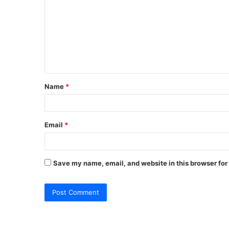
m
m
e
n
t
Name
*
*
Email
*
Save my name, email, and website in this browser for